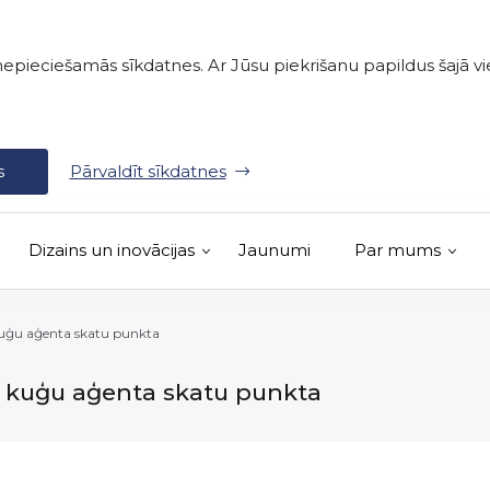
nepieciešamās sīkdatnes. Ar Jūsu piekrišanu papildus šajā vie
s
Pārvaldīt sīkdatnes
Dizains un inovācijas
Jaunumi
Par mums
kuģu aģenta skatu punkta
o kuģu aģenta skatu punkta