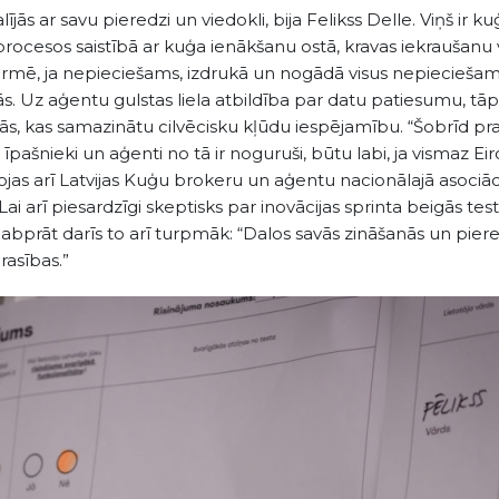
alījās ar savu pieredzi un viedokli, bija Felikss Delle. Viņš ir
os procesos saistībā ar kuģa ienākšanu ostā, kravas iekraušanu
oformē, ja nepieciešams, izdrukā un nogādā visus nepiecieš
s. Uz aģentu gulstas liela atbildība par datu patiesumu, tāpēc
, kas samazinātu cilvēcisku kļūdu iespējamību. “Šobrīd prasī
īpašnieki un aģenti no tā ir noguruši, būtu labi, ja vismaz Ei
bojas arī Latvijas Kuģu brokeru un aģentu nacionālajā asociāci
i arī piesardzīgi skeptisks par inovācijas sprinta beigās te
n labprāt darīs to arī turpmāk: “Dalos savās zināšanās un pie
rasības.”