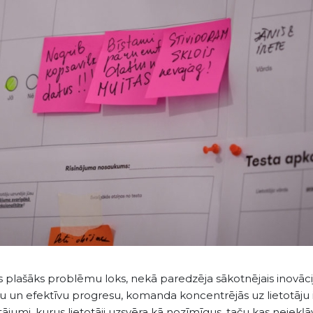
ficēts plašāks problēmu loks, nekā paredzēja sākotnējais inovā
su un efektīvu progresu, komanda koncentrējās uz lietotāju i
ājumi, kurus lietotāji uzsvēra kā nozīmīgus, taču kas neiekļā