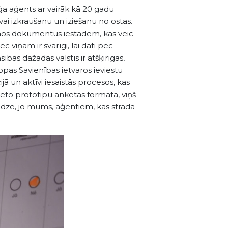
 kuģa aģents ar vairāk kā 20 gadu
 vai izkraušanu un iziešanu no ostas.
amos dokumentus iestādēm, kas veic
 viņam ir svarīgi, lai dati pēc
bas dažādās valstīs ir atšķirīgas,
ropas Savienības ietvaros ieviestu
jā un aktīvi iesaistās procesos, kas
stēto prototipu anketas formātā, viņš
redzē, jo mums, aģentiem, kas strādā