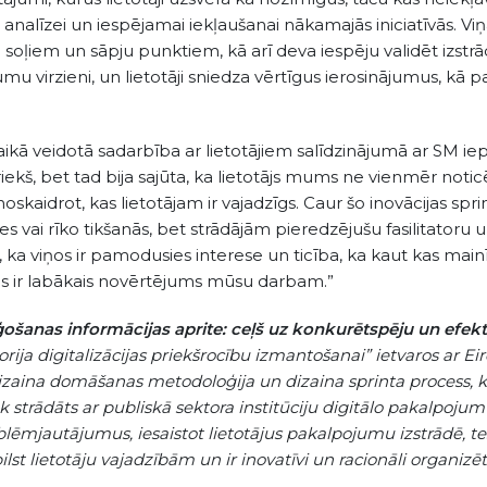
īzei un iespējamai iekļaušanai nākamajās iniciatīvās. Viņa 
 soļiem un sāpju punktiem, kā arī deva iespēju validēt izstr
umu virzieni, un lietotāji sniedza vērtīgus ierosinājumus, kā 
laikā veidotā sadarbība ar lietotājiem salīdzinājumā ar SM iep
kš, bet tad bija sajūta, ka lietotājs mums ne vienmēr noticēj
aidrot, kas lietotājam ir vajadzīgs. Caur šo inovācijas spri
ules vai rīko tikšanās, bet strādājām pieredzējušu fasilitator
ja, ka viņos ir pamodusies interese un ticība, ka kaut kas main
, tas ir labākais novērtējums mūsu darbam.”
šanas informācijas aprite: ceļš uz konkurētspēju un efekti
torija digitalizācijas priekšrocību izmantošanai” ietvaros ar E
 dizaina domāšanas metodoloģija un dizaina sprinta process, k
ek strādāts ar publiskā sektora institūciju digitālo pakalpoj
problēmjautājumus, iesaistot lietotājus pakalpojumu izstrādē, 
ilst lietotāju vajadzībām un ir inovatīvi un racionāli organizēt