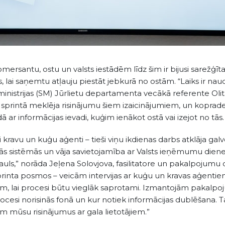
santu, ostu un valsts iestādēm līdz šim ir bijusi sarežģīta u
lai saņemtu atļauju piestāt jebkurā no ostām. “Laiks ir nauda,
inistrijas (SM) Jūrlietu departamenta vecākā referente Ol
 sprintā meklēja risinājumu šiem izaicinājumiem, un koprades 
 ar informācijas ievadi, kuģim ienākot ostā vai izejot no tās.
i kravu un kuģu aģenti – tieši viņu ikdienas darbs atklāja gal
ās sistēmās un vāja savietojamība ar Valsts ieņēmumu diene
ls,” norāda Jeļena Solovjova, fasilitatore un pakalpojumu d
 sprinta posmos – veicām intervijas ar kuģu un kravas aģent
jām, lai procesi būtu vieglāk saprotami. Izmantojām pakalp
di procesi norisinās fonā un kur notiek informācijas dublēšana.
 mūsu risinājumus ar gala lietotājiem.”