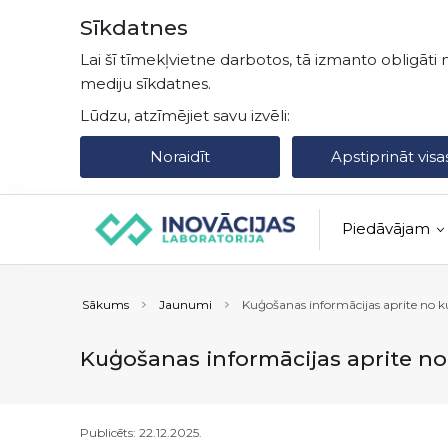
Pāriet uz lapas saturu
Sīkdatnes
Lai šī tīmekļvietne darbotos, tā izmanto obligāti 
mediju sīkdatnes.
Lūdzu, atzīmējiet savu izvēli:
Noraidīt
Apstiprināt visa
Piedāvājam
Sākums
Jaunumi
Kuģošanas informācijas aprite no 
Kuģošanas informācijas aprite n
Publicēts: 22.12.2025.