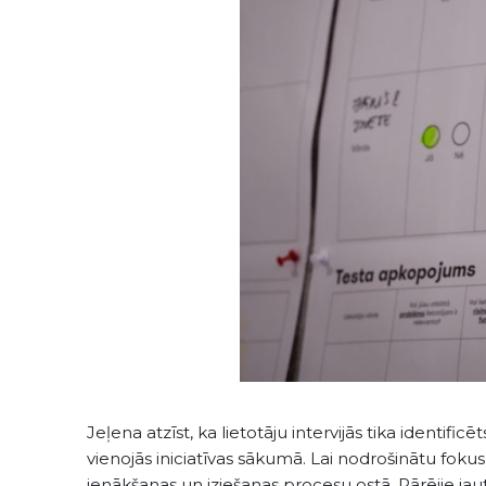
Jeļena atzīst, ka lietotāju intervijās tika identi
vienojās iniciatīvas sākumā. Lai nodrošinātu foku
ienākšanas un iziešanas procesu ostā. Pārējie jaut