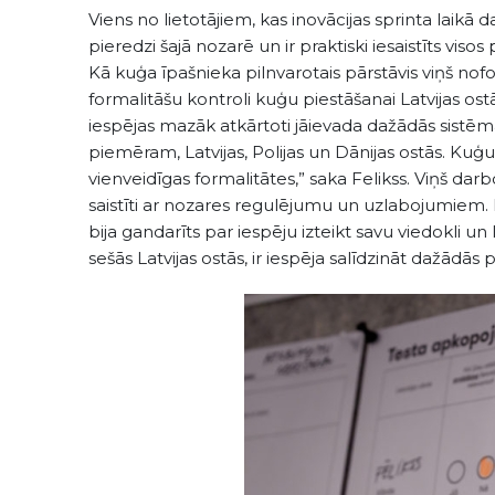
Viens no lietotājiem, kas inovācijas sprinta laikā d
pieredzi šajā nozarē un ir praktiski iesaistīts vis
Kā kuģa īpašnieka pilnvarotais pārstāvis viņš n
formalitāšu kontroli kuģu piestāšanai Latvijas ostā
iespējas mazāk atkārtoti jāievada dažādās sistēmās
piemēram, Latvijas, Polijas un Dānijas ostās. Kuģu 
vienveidīgas formalitātes,” saka Felikss. Viņš dar
saistīti ar nozares regulējumu un uzlabojumiem. La
bija gandarīts par iespēju izteikt savu viedokli u
sešās Latvijas ostās, ir iespēja salīdzināt dažādās p