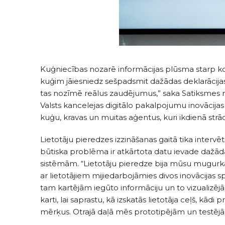
Kuģniecības nozarē informācijas plūsma starp komer
kuģim jāiesniedz sešpadsmit dažādas deklarācijas, 
tas nozīmē reālus zaudējumus,” saka Satiksmes m
Valsts kancelejas digitālo pakalpojumu inovācijas
kuģu, kravas un muitas aģentus, kuri ikdienā strādā
Lietotāju pieredzes izzināšanas gaitā tika intervēt
būtiska problēma ir atkārtota datu ievade dažād
sistēmām. “Lietotāju pieredze bija mūsu mugurkau
ar lietotājiem mijiedarbojāmies divos inovācijas
tam kartējām iegūto informāciju un to vizualizē
karti, lai saprastu, kā izskatās lietotāja ceļš, kā
mērķus. Otrajā daļā mēs prototipējām un testējām