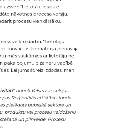
uzsver: “Lietotāju iesaiste
ādāto nākotnes procesa versiju.
padarīt procesu vienkāršāku,
riekš veikto darbu: “Lietotāju
a. Inovācijas laboratorija piedāvāja
ntu mēs satikāmies ar lietotāju ne
u un pakalpojumu dizaineru vadībā.
īsies! Lai jums šoreiz izdodas, man
vitāti”
notiek Valsts kancelejas
iropas Reģionālās attīstības fonda
as pielāgots publiskā sektora un
umu, produktu vai procesu veidošanu
testēšanā un pilnveidē. Procesu
s.