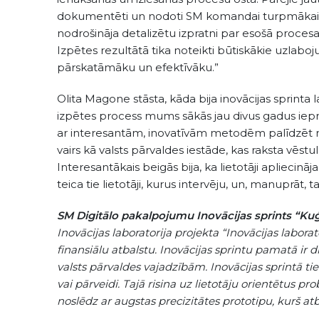
dokumentēti un nodoti SM komandai turpmākai anal
nodrošināja detalizētu izpratni par esošā procesa
Izpētes rezultātā tika noteikti būtiskākie uzlaboj
pārskatāmāku un efektīvāku.”
Olita Magone stāsta, kāda bija inovācijas sprinta 
izpētes process mums sākās jau divus gadus ieprie
ar interesantām, inovatīvām metodēm palīdzēt nosk
vairs kā valsts pārvaldes iestāde, kas raksta vēst
Interesantākais beigās bija, ka lietotāji apliecinā
teica tie lietotāji, kurus intervēju, un, manuprāt
SM Digitālo pakalpojumu Inovācijas sprints “Kuģo
Inovācijas laboratorija projekta “Inovācijas labora
finansiālu atbalstu. Inovācijas sprintu pamatā ir
valsts pārvaldes vajadzībām. Inovācijas sprintā ti
vai pārveidi. Tajā risina uz lietotāju orientētus 
noslēdz ar augstas precizitātes prototipu, kurš atb