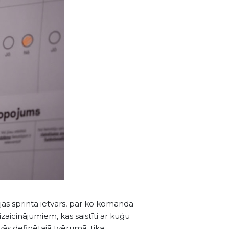
cijas sprinta ietvars, par ko komanda
zaicinājumiem, kas saistīti ar kuģu
vās definētajā tvērumā, tika