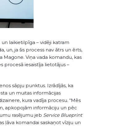
n laikietilpīga – vidēji katram
 un, ja šis process nav ātrs un ērts,
ita Magone. Viņa vada komandu, kas
procesā iesaistīja lietotājus –
venos sāpju punktus. Izrādījās, ka
sta un muitas informācijas
izainere, kura vadīja procesu. “Mēs
iem, apkopojām informāciju un pēc
ojumu rasējumu jeb
Service Blueprint
 Tas ļāva komandai saskaņot vīziju un