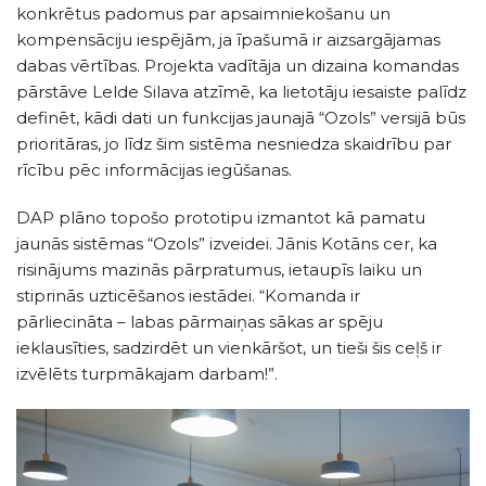
konkrētus padomus par apsaimniekošanu un
kompensāciju iespējām, ja īpašumā ir aizsargājamas
dabas vērtības. Projekta vadītāja un dizaina komandas
pārstāve Lelde Silava atzīmē, ka lietotāju iesaiste palīdz
definēt, kādi dati un funkcijas jaunajā “Ozols” versijā būs
prioritāras, jo līdz šim sistēma nesniedza skaidrību par
rīcību pēc informācijas iegūšanas.
DAP plāno topošo prototipu izmantot kā pamatu
jaunās sistēmas “Ozols” izveidei. Jānis Kotāns cer, ka
risinājums mazinās pārpratumus, ietaupīs laiku un
stiprinās uzticēšanos iestādei. “Komanda ir
pārliecināta – labas pārmaiņas sākas ar spēju
ieklausīties, sadzirdēt un vienkāršot, un tieši šis ceļš ir
izvēlēts turpmākajam darbam!”.