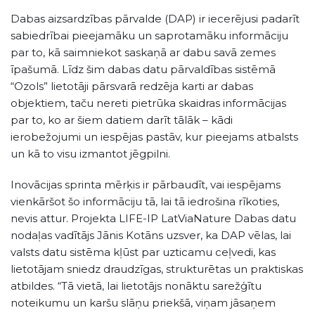
Dabas aizsardzības pārvalde (DAP) ir iecerējusi padarīt
sabiedrībai pieejamāku un saprotamāku informāciju
par to, kā saimniekot saskaņā ar dabu savā zemes
īpašumā. Līdz šim dabas datu pārvaldības sistēmā
“Ozols” lietotāji pārsvarā redzēja karti ar dabas
objektiem, taču nereti pietrūka skaidras informācijas
par to, ko ar šiem datiem darīt tālāk – kādi
ierobežojumi un iespējas pastāv, kur pieejams atbalsts
un kā to visu izmantot jēgpilni.
Inovācijas sprinta mērķis ir pārbaudīt, vai iespējams
vienkāršot šo informāciju tā, lai tā iedrošina rīkoties,
nevis attur. Projekta LIFE-IP LatViaNature Dabas datu
nodaļas vadītājs Jānis Kotāns uzsver, ka DAP vēlas, lai
valsts datu sistēma kļūst par uzticamu ceļvedi, kas
lietotājam sniedz draudzīgas, strukturētas un praktiskas
atbildes. “Tā vietā, lai lietotājs nonāktu sarežģītu
noteikumu un karšu slāņu priekšā, viņam jāsaņem