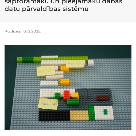
saprotamāku un pieejamāku dabas
datu pārvaldības sistēmu
Publicēts: 18.12.2025.