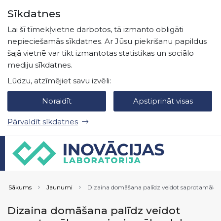
Pāriet uz lapas saturu
Sīkdatnes
Spied
lai meklētu
Enter
Lai šī tīmekļvietne darbotos, tā izmanto obligāti
nepieciešamās sīkdatnes. Ar Jūsu piekrišanu papildus
šajā vietnē var tikt izmantotas statistikas un sociālo
mediju sīkdatnes.
Lūdzu, atzīmējiet savu izvēli:
Noraidīt
Apstiprināt visas
Pārvaldīt sīkdatnes
Sākums
Jaunumi
Dizaina domāšana palīdz veidot saprotamāku 
Dizaina domāšana palīdz veidot