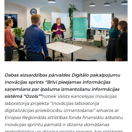
Dabas aizsardzības pārvaldes Digitālo pakalpojumu
Inovācijas sprints “Brīvi pieejamas informācijas
saņemšana par īpašuma izmantošanu informācijas
sistēmā “Ozols””
notiek Valsts kancelejas Inovācijas
laboratorija projekta “Inovācijas laboratorija
digitalizācijas priekšrocību izmantošanai” ietvaros ar
Eiropas Reģionālās attīstības fonda finansiālu atbalstu.
Inovācijas sprintu pamatā ir dizaina domāšanas
metodoloģija un dizaina sprinta process, kas pielāgots